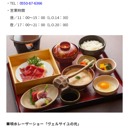
・TEL：
0550-87-6366
・営業時間
昼／11：00〜15：00（L.O.14：30）
夜／17：00〜21：00（L.O.20：00）
■噴水レーザーショー「ヴェルサイユの光」