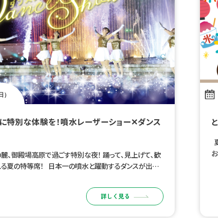
（日）
に特別な体験を！噴水レーザーショー✕ダンス
夏
お
麓、御殿場高原で過ごす特別な夜！ 踊って、見上げて、歓
祭
る夏の特等席！ 日本一の噴水と躍動するダンスが出会
な夜。 光・音・水・人がひとつになる、ここでしか見られな
レーションステ […]
詳しく見る