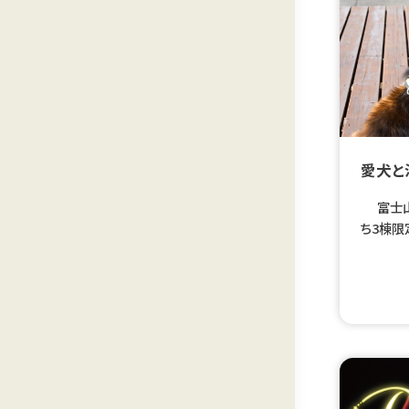
愛犬と
富士山麓
ち3棟限
緒に泊ま