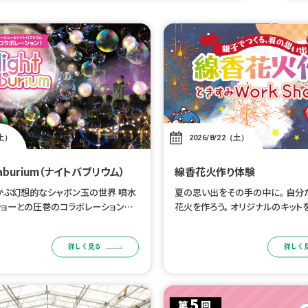
土）
2026/8/22（土）
 Baburium（ナイトバブリウム）
線香花火作り体験
かぶ幻想的なシャボン玉の世界 噴水
夏の思い出をその手の中に。 自分
ショーとの圧巻のコラボレーションを
花火を作ろう。 オリジナルのキット
 8/15（土）公演 ■時間：20:00
分だけの線香花火を作るワークショ
演のみ ※噴水レーザーショーとの同
と一緒に、旅の思い出をひとつまみ
詳しく見る
詳しく
だけの線香花火を作りましょう。 
[…]