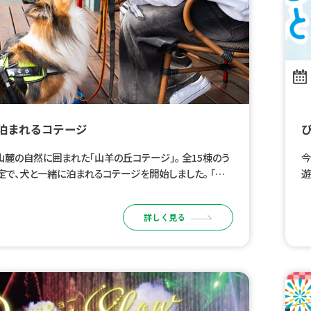
泊まれるコテージ
の自然に囲まれた「山羊の丘コテージ」。 全15棟のう
今
定で、犬と一緒に泊まれるコテージを開始しました。 「一
遊
れる」だけでなく、犬も人も、普段のリズムのままく […]
子
な
詳しく見る