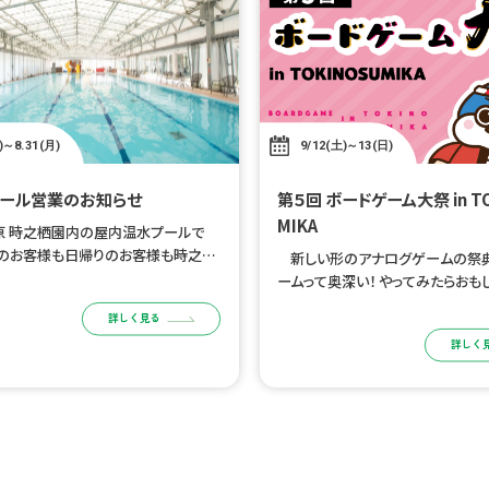
)～8.31(月)
9/12(土)～13(日)
ール営業のお知らせ
第５回 ボードゲーム大祭 in TOKINOSU
MIKA
原 時之栖園内の屋内温水プールで
泊のお客様も日帰りのお客様も時之栖
新しい形のアナログゲームの祭典
ご利用いただけます。 時之栖公式W
ームって奥深い！ やってみたらおもし
トによる事前チケット購入制となりま
ログゲームに没頭できる空間と時
詳しく見る
用日の前日 […]
う！ 参加者向け宿泊プランはこちら
詳しく
目的 […]