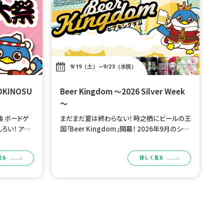
9/19（土）～9/23（水祝）
Beer Kingdom ～2026 Silver Week
～
 ボードゲ
まだまだ夏は終わらない！ 時之栖にビールの王
ろい！ アナ
国「Beer Kingdom」開幕！ 2026年9月のシル
間を体感しよ
バーウィーク、 御殿場高原 時之栖 園内「さくらS
から 開催
QUARE」がビール好きの王国に変わります！
見る
詳しく見る
ブルワリ […]