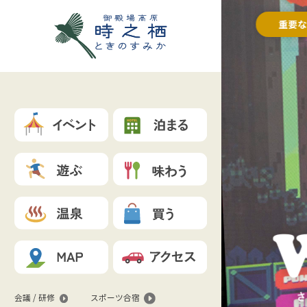
重要
会議 / 研修
スポーツ合宿