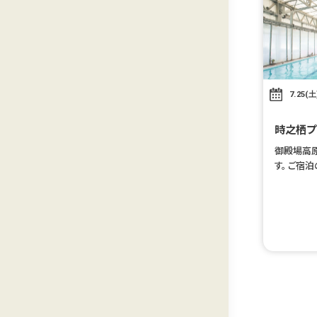
7.25(土
時之栖プ
御殿場高
す。 ご宿
プールを
ebチケッ
す。 ※ご利