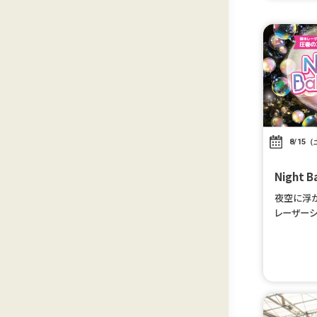
8/15（
Night
夜空に浮
レーザー
体感しよう♪
～の1公
[…]