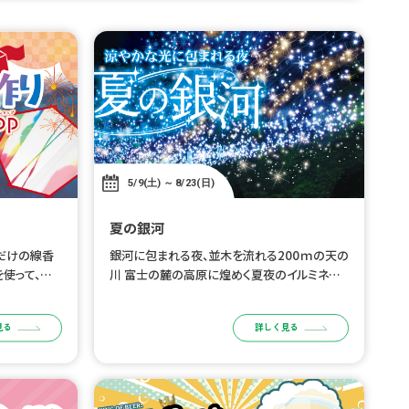
5/9(土) ～ 8/23(日)
夏の銀河
だけの線香
銀河に包まれる夜、並木を流れる200ｍの天の
を使って、自
川 富士の麓の高原に煌めく夏夜のイルミネー
ップ。 火薬
ション、開催 時之栖のイルミネーションは冬だ
。世界に一つ
けじゃない。 星空や天の川をイメージした銀河
見る
詳しく見る
夏休みの自由
を感じるイルミネーションの下で光 […]