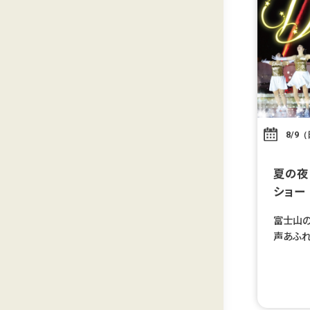
8/9
夏の夜
ショー
富士山の
声あふれ
う、特別
いコラボ