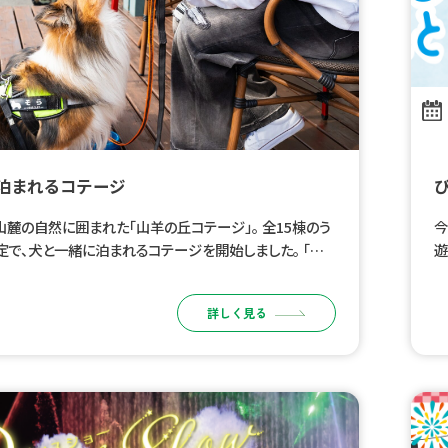
泊まれるコテージ
の自然に囲まれた「山羊の丘コテージ」。 全15棟のう
今
定で、犬と一緒に泊まれるコテージを開始しました。 「一
遊
れる」だけでなく、犬も人も、普段のリズムのままく […]
子
な
詳しく見る