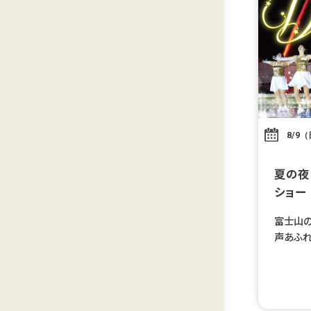
8/9
夏の夜
ショー
富士山の
声あふれ
う、特別
いコラボ