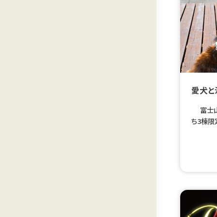
愛犬と
富士山麓
ち3棟限
緒に泊ま