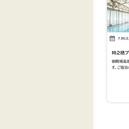
7.25(土
時之栖プ
御殿場高
す。 ご宿
プールを
ebチケッ
す。 ※ご利