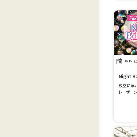
8/15（
Night
夜空に浮
レーザー
体感しよう♪
～の1公
[…]