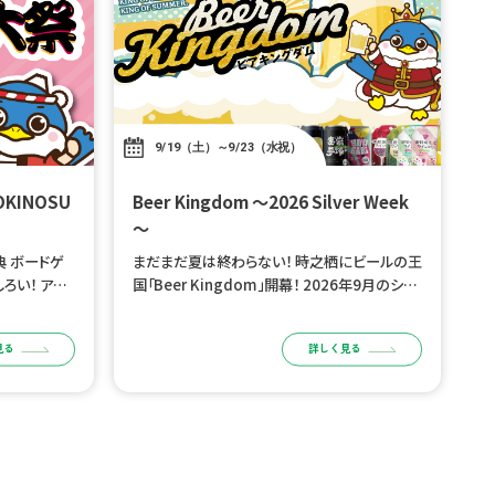
9/19（土）～9/23（水祝）
Beer Kingdom ～2026 Silver Week
～
 ボードゲ
まだまだ夏は終わらない！ 時之栖にビールの王
ろい！ アナ
国「Beer Kingdom」開幕！ 2026年9月のシル
間を体感しよ
バーウィーク、 御殿場高原 時之栖 園内「さくらS
から 開催
QUARE」がビール好きの王国に変わります！
見る
詳しく見る
ブルワリ […]