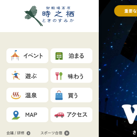
重要
会議 / 研修
スポーツ合宿