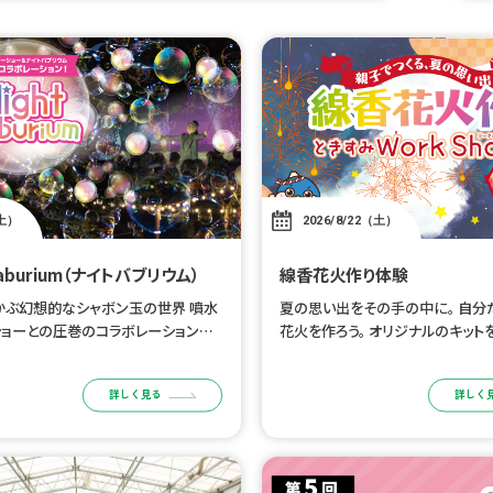
土）
2026/8/22（土）
 Baburium（ナイトバブリウム）
線香花火作り体験
かぶ幻想的なシャボン玉の世界 噴水
夏の思い出をその手の中に。 自分
ショーとの圧巻のコラボレーションを
花火を作ろう。 オリジナルのキット
 8/15（土）公演 ■時間：20:00
分だけの線香花火を作るワークショ
演のみ ※噴水レーザーショーとの同
と一緒に、旅の思い出をひとつまみ
詳しく見る
詳しく
だけの線香花火を作りましょう。 
[…]