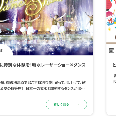
（日）
に特別な体験を！噴水レーザーショー✕ダンス
夏
お
麓、御殿場高原で過ごす特別な夜！ 踊って、見上げて、歓
祭
る夏の特等席！ 日本一の噴水と躍動するダンスが出会
な夜。 光・音・水・人がひとつになる、ここでしか見られな
レーションステ […]
詳しく見る