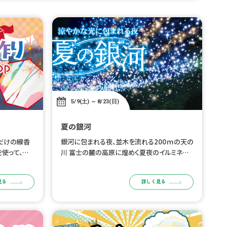
5/9(土) ～ 8/23(日)
夏の銀河
だけの線香
銀河に包まれる夜、並木を流れる200ｍの天の
を使って、自
川 富士の麓の高原に煌めく夏夜のイルミネー
ップ。 火薬
ション、開催 時之栖のイルミネーションは冬だ
。世界に一つ
けじゃない。 星空や天の川をイメージした銀河
見る
詳しく見る
夏休みの自由
を感じるイルミネーションの下で光 […]