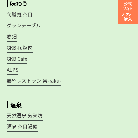
味わう
旬膳処 茶目
グランテーブル
麦畑
GKB-fu焼肉
GKB Cafe
ALPS
展望レストラン 楽-raku-
温泉
天然温泉 気楽坊
源泉 茶目湯殿