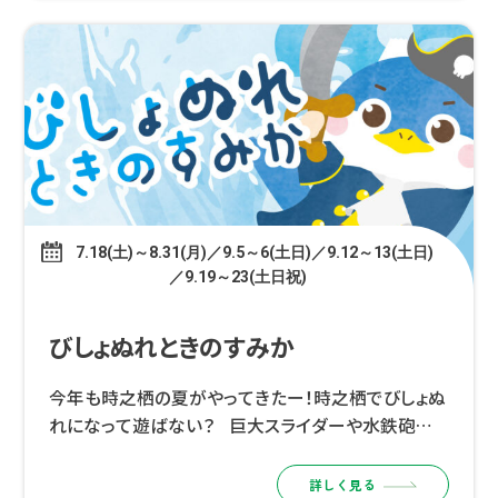
7.18(土)～8.31(月)／9.5～6(土日)／9.12～13(土日)
／9.19～23(土日祝)
びしょぬれときのすみか
今年も時之栖の夏がやってきたー！時之栖でびしょぬ
れになって遊ばない？ 巨大スライダーや水鉄砲バト
ル、しゃぼん玉遊びなど、子どもたちが夢中になれる
水遊びコンテンツが盛りだくさん！ みんなでびしょぬ
詳しく見る