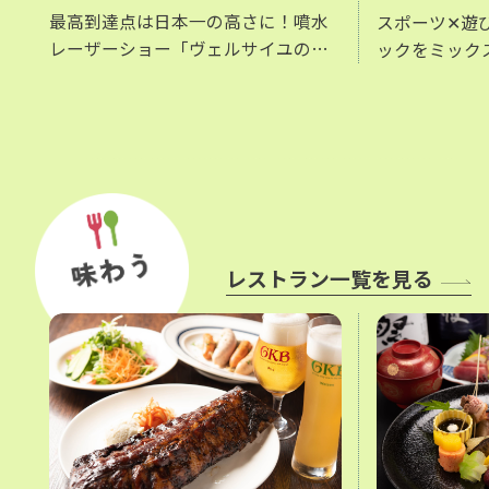
最高到達点は日本一の高さに！噴水
スポーツ✕遊
レーザーショー「ヴェルサイユの
ックをミック
光」。ヴェルサイユ宮殿の噴水ショ
スポーツテーマ
ーを再現したことから始まった噴水
Aに新登場！
ショー。毎年アレンジを加えパワー
アップさせた迫力のショーをお楽し
みいただけます。
レストラン一覧を見る