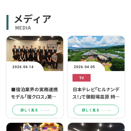
メディア
MEDIA
2026.06.14
2026.04.05
その他
TV
■宿泊業界の実務連携
日本テレビ「ヒルナンデ
モデル「宿クロス」第2
ス！」で御殿場高原 時之
期成果発表会を開催■
栖が紹介されました。
詳しく見る
詳しく見る