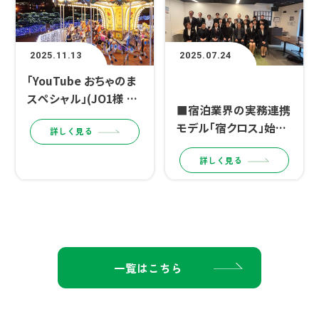
2025.11.13
2025.07.24
「YouTube おちゃのま
その他
スペシャル」(JO1様 ご
■宿泊業界の実務連携
出演)の配信が御殿場
モデル「宿クロス」始動
詳しく見る
高原 時之栖で行われま
■
した。
詳しく見る
一覧はこちら