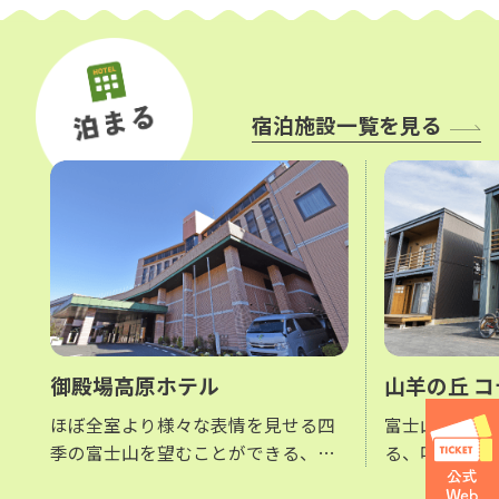
宿泊施設一覧を見る
御殿場高原ホテル
山羊の丘 
ほぼ全室より様々な表情を見せる四
富士山の麓で
季の富士山を望むことができる、時
る、吹き抜け
之栖正面入口より一番に目に入るホ
ト空間をコン