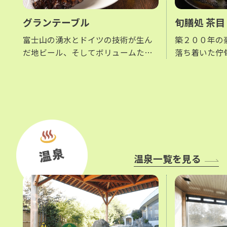
グランテーブル
旬膳処 茶目
富士山の湧水とドイツの技術が生ん
築２００年の
だ地ビール、そしてボリュームたっ
落ち着いた佇
ぷりの各種メニューをお楽しみくだ
んどころ 旬膳
さい。
ころ ちゃめ
の町家を移築
の中、四季折
材を利用した
けます。
温泉一覧を見る