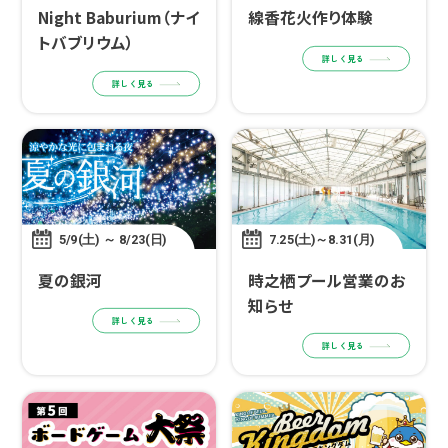
Night Baburium（ナイ
線香花火作り体験
トバブリウム）
詳しく見る
詳しく見る
5/9(土) ～ 8/23(日)
7.25(土)～8.31(月)
夏の銀河
時之栖プール営業のお
知らせ
詳しく見る
詳しく見る