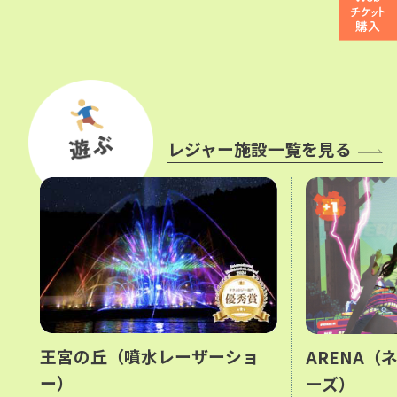
テル。ホテル最上階での朝食は雄大
コテージ
な富士山を一望できる時之栖の最高
地点。
レジャー施設一覧を見る
王宮の丘（噴水レーザーショ
ARENA（
ー）
ーズ）