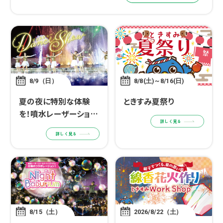
れになって、 […]
8/9（日）
8/8(土)～8/16(日)
夏の夜に特別な体験
ときすみ夏祭り
を！噴水レーザーショー
詳しく見る
✕ダンスショー
詳しく見る
8/15（土）
2026/8/22（土）