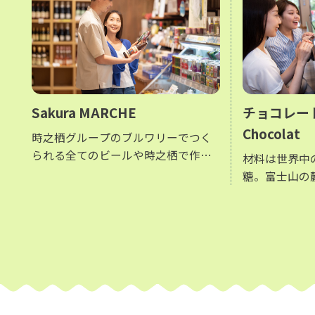
Sakura MARCHE
チョコレート工
Chocolat
時之栖グループのブルワリーでつく
られる全てのビールや時之栖で作る
材料は世界中
ワイン、 オリジナルハム＆ソーセー
糖。富士山の
ジやチーズなど時之栖ならではのお
気。 産地や配合による味の違い、新
土産を買うことができます
鮮で出来立て