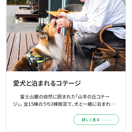
愛犬と泊まれるコテージ
富士山麓の自然に囲まれた「山羊の丘コテー
ジ」。 全15棟のうち3棟限定で、犬と一緒に泊まれる
コテージを開始しました。 「一緒に泊まれる」だけで
なく、犬も人も、普段のリズムのままく […]
詳しく見る