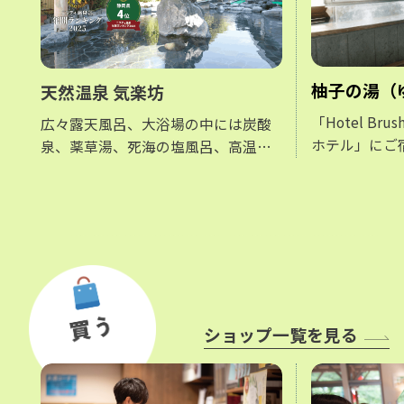
柚子の湯（
天然温泉 気楽坊
「Hotel Br
広々露天風呂、大浴場の中には炭酸
ホテル」にご
泉、薬草湯、死海の塩風呂、高温サ
いただけるお
ウナや備長炭サウナなど様々な種類
更衣室の外に
のお風呂を取り揃え、富士を眺めな
す。
がら心ゆくまでリラックスしてくだ
さい。
ショップ一覧を見る