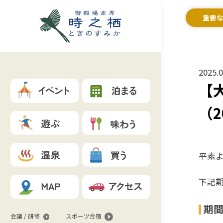
重要
2025.0
【
（2
平素
下記
期
会議 / 研修
スポーツ合宿