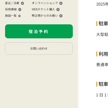
宴会 / 法要
オンラインショップ
202
採用情報
WEBチケット購入
施設一覧
時之栖からのお願い
駐
宿泊予約
大型
お問い合わせ
利
普通車
駐
1 日 