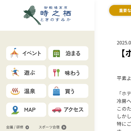
重要
2025.0
【
平素
「ホテ
冷房
この
しか
特に
会議 / 研修
スポーツ合宿