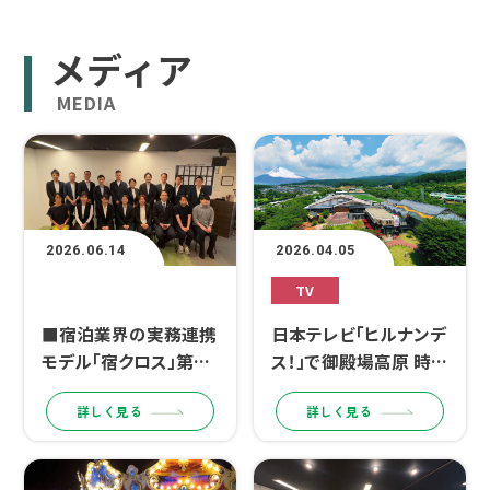
メディア
MEDIA
2026.06.14
2026.04.05
その他
TV
■宿泊業界の実務連携
日本テレビ「ヒルナンデ
モデル「宿クロス」第2
ス！」で御殿場高原 時之
期成果発表会を開催■
栖が紹介されました。
詳しく見る
詳しく見る