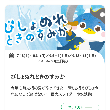
7.18(土)～8.31(月)／9.5～6(土日)／9.12～13(土日)
／9.19～23(土日祝)
びしょぬれときのすみか
今年も時之栖の夏がやってきたー！時之栖でびしょぬ
れになって遊ばない？ 巨大スライダーや水鉄砲バト
ル、しゃぼん玉遊びなど、子どもたちが夢中になれる
水遊びコンテンツが盛りだくさん！ みんなでびしょぬ
詳しく見る