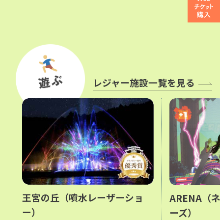
テル。ホテル最上階での朝食は雄大
コテージ
な富士山を一望できる時之栖の最高
地点。
レジャー施設一覧を見る
王宮の丘（噴水レーザーショ
ARENA（
ー）
ーズ）