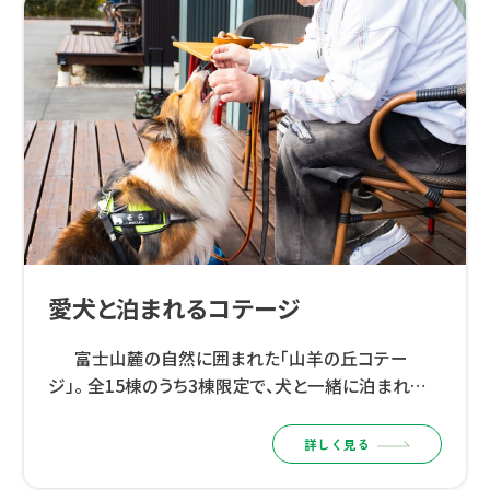
愛犬と泊まれるコテージ
富士山麓の自然に囲まれた「山羊の丘コテー
ジ」。 全15棟のうち3棟限定で、犬と一緒に泊まれる
コテージを開始しました。 「一緒に泊まれる」だけで
なく、犬も人も、普段のリズムのままく […]
詳しく見る