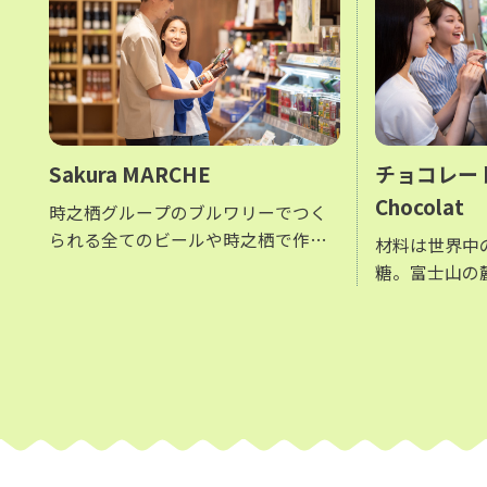
Sakura MARCHE
チョコレート工
Chocolat
時之栖グループのブルワリーでつく
られる全てのビールや時之栖で作る
材料は世界中
ワイン、 オリジナルハム＆ソーセー
糖。富士山の
ジやチーズなど時之栖ならではのお
気。 産地や配合による味の違い、新
土産を買うことができます
鮮で出来立て