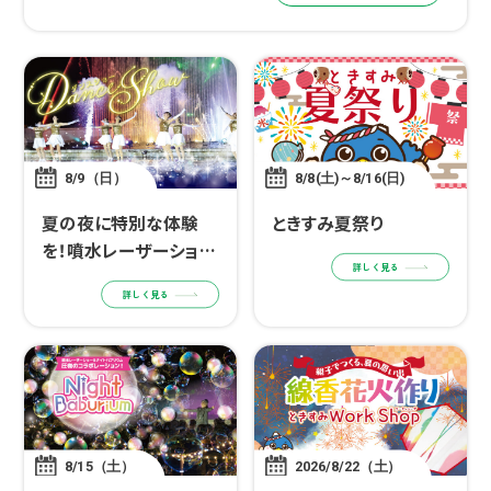
れになって、 […]
8/9（日）
8/8(土)～8/16(日)
夏の夜に特別な体験
ときすみ夏祭り
を！噴水レーザーショー
詳しく見る
✕ダンスショー
詳しく見る
8/15（土）
2026/8/22（土）