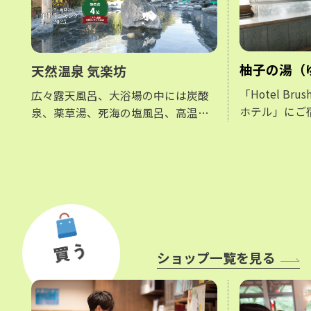
柚子の湯（
天然温泉 気楽坊
「Hotel Br
広々露天風呂、大浴場の中には炭酸
ホテル」にご
泉、薬草湯、死海の塩風呂、高温サ
いただけるお
ウナや備長炭サウナなど様々な種類
更衣室の外に
のお風呂を取り揃え、富士を眺めな
す。
がら心ゆくまでリラックスしてくだ
さい。
ショップ一覧を見る