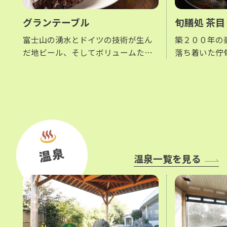
グランテーブル
旬膳処 茶目
富士山の湧水とドイツの技術が生ん
築２００年の
だ地ビール、そしてボリュームたっ
落ち着いた佇
ぷりの各種メニューをお楽しみくだ
んどころ 旬膳
さい。
ころ ちゃめ
の町家を移築
の中、四季折
材を利用した
けます。
温泉一覧を見る