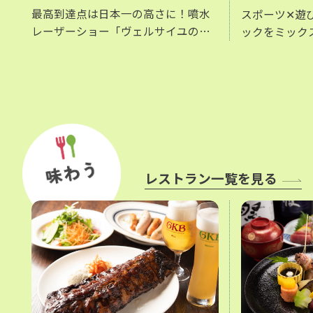
最高到達点は日本一の高さに！噴水
スポーツ✕遊
レーザーショー「ヴェルサイユの
ックをミック
光」。ヴェルサイユ宮殿の噴水ショ
スポーツテーマ
ーを再現したことから始まった噴水
Aに新登場！
ショー。毎年アレンジを加えパワー
アップさせた迫力のショーをお楽し
みいただけます。
レストラン一覧を見る