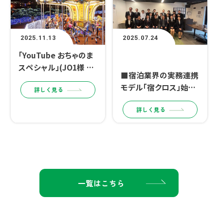
2025.11.13
2025.07.24
「YouTube おちゃのま
その他
スペシャル」(JO1様 ご
■宿泊業界の実務連携
出演)の配信が御殿場
モデル「宿クロス」始動
詳しく見る
高原 時之栖で行われま
■
した。
詳しく見る
一覧はこちら