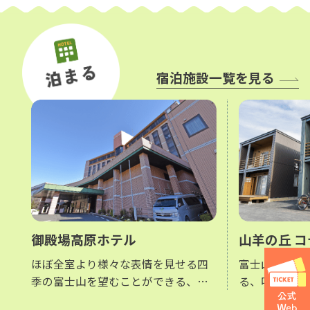
宿泊施設一覧を見る
御殿場高原ホテル
山羊の丘 
ほぼ全室より様々な表情を見せる四
富士山の麓で
季の富士山を望むことができる、時
る、吹き抜け
之栖正面入口より一番に目に入るホ
ト空間をコン