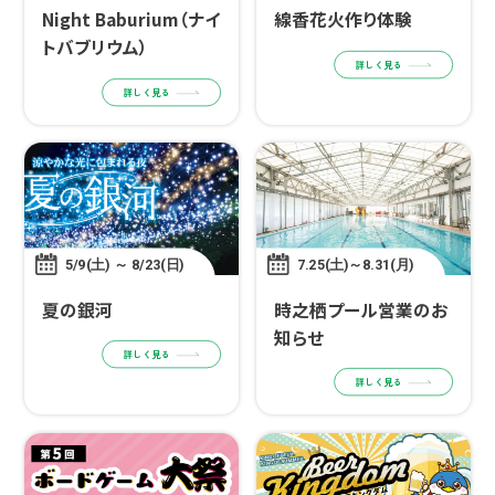
Night Baburium（ナイ
線香花火作り体験
トバブリウム）
詳しく見る
詳しく見る
5/9(土) ～ 8/23(日)
7.25(土)～8.31(月)
夏の銀河
時之栖プール営業のお
知らせ
詳しく見る
詳しく見る