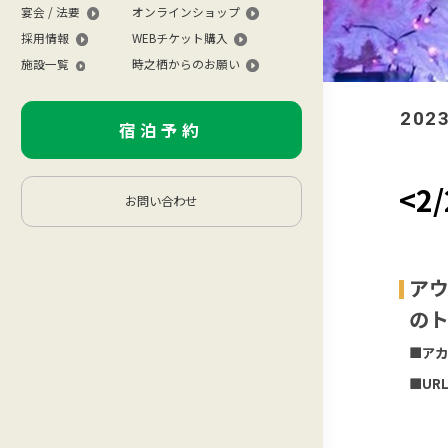
宴会 / 法要
オンラインショップ
採用情報
WEBチケット購入
施設一覧
時之栖からのお願い
2023
宿泊予約
<2
お問い合わせ
アウ
の
■アカウ
■UR