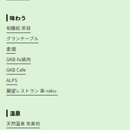
味わう
旬膳処 茶目
グランテーブル
麦畑
GKB-fu焼肉
GKB Cafe
ALPS
展望レストラン 楽-raku-
温泉
天然温泉 気楽坊