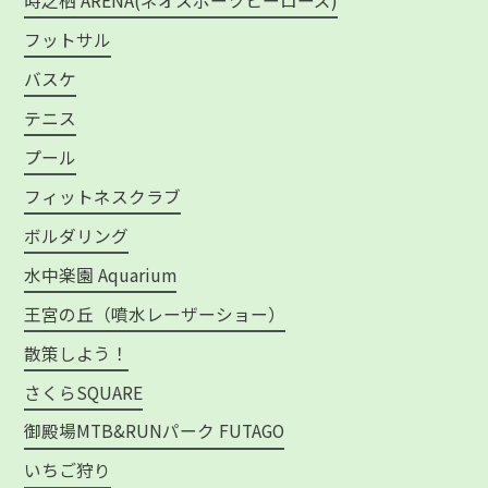
時之栖 ARENA(ネオスポーツヒーローズ)
フットサル
バスケ
テニス
プール
フィットネスクラブ
ボルダリング
水中楽園 Aquarium
王宮の丘（噴水レーザーショー）
散策しよう！
さくらSQUARE
御殿場MTB&RUNパーク FUTAGO
いちご狩り