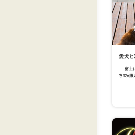
愛犬と
富士山麓
ち3棟限
緒に泊ま