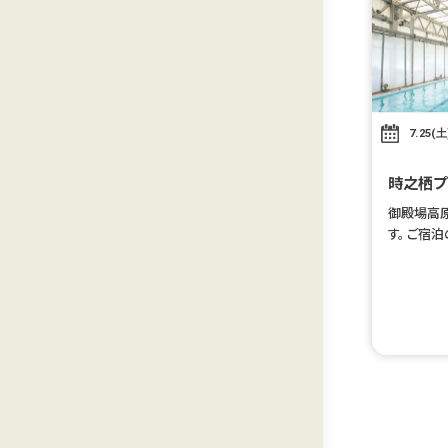
7.25(土
時之栖プ
御殿場高
す。 ご宿
プールを
ebチケッ
す。 ※ご利