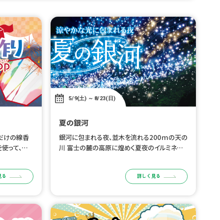
5/9(土) ～ 8/23(日)
夏の銀河
だけの線香
銀河に包まれる夜、並木を流れる200ｍの天の
を使って、自
川 富士の麓の高原に煌めく夏夜のイルミネー
ップ。 火薬
ション、開催 時之栖のイルミネーションは冬だ
。世界に一つ
けじゃない。 星空や天の川をイメージした銀河
見る
詳しく見る
夏休みの自由
を感じるイルミネーションの下で光 […]