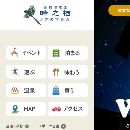
重要
会議 / 研修
スポーツ合宿