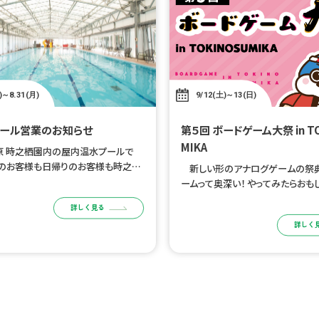
)～8.31(月)
9/12(土)～13(日)
ール営業のお知らせ
第５回 ボードゲーム大祭 in TOKINOSU
MIKA
原 時之栖園内の屋内温水プールで
泊のお客様も日帰りのお客様も時之栖
新しい形のアナログゲームの祭典
ご利用いただけます。 時之栖公式W
ームって奥深い！ やってみたらおもし
トによる事前チケット購入制となりま
ログゲームに没頭できる空間と時
詳しく見る
用日の前日 […]
う！ 参加者向け宿泊プランはこちら
詳しく
目的 […]