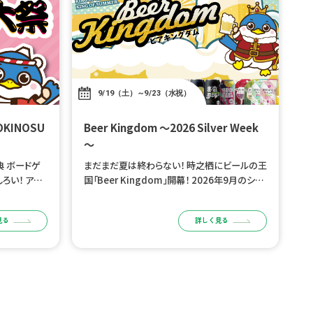
9/19（土）～9/23（水祝）
Beer Kingdom ～2026 Silver Week
～
 ボードゲ
まだまだ夏は終わらない！ 時之栖にビールの王
ろい！ アナ
国「Beer Kingdom」開幕！ 2026年9月のシル
間を体感しよ
バーウィーク、 御殿場高原 時之栖 園内「さくらS
から 開催
QUARE」がビール好きの王国に変わります！
見る
詳しく見る
ブルワリ […]