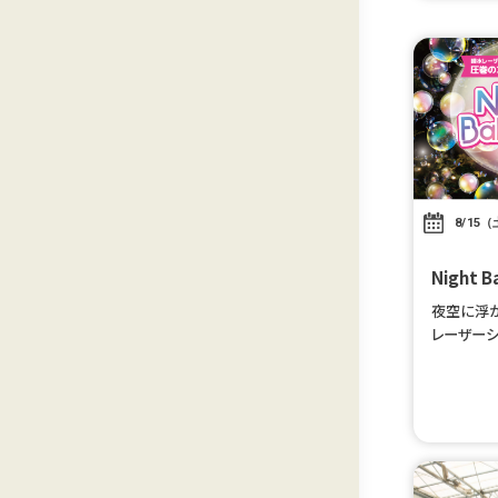
8/15（
Night
夜空に浮
レーザー
体感しよう♪
～の1公
[…]