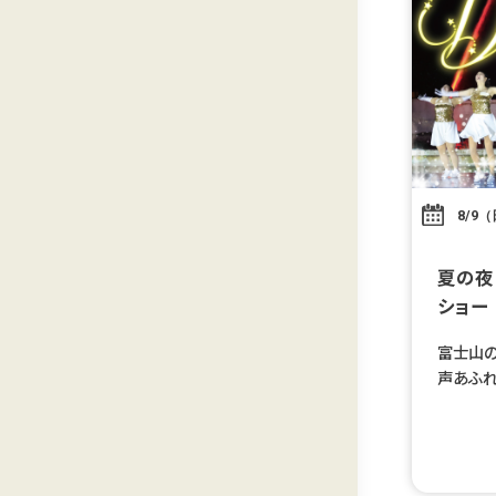
8/9
夏の夜
ショー
富士山の
声あふれ
う、特別
いコラボ