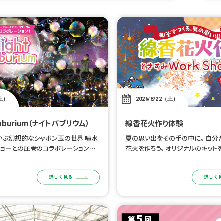
土）
2026/8/22（土）
 Baburium（ナイトバブリウム）
線香花火作り体験
かぶ幻想的なシャボン玉の世界 噴水
夏の思い出をその手の中に。 自分
ショーとの圧巻のコラボレーションを
花火を作ろう。 オリジナルのキット
 8/15（土）公演 ■時間：20:00
分だけの線香花火を作るワークショ
演のみ ※噴水レーザーショーとの同
と一緒に、旅の思い出をひとつまみ
詳しく見る
詳しく
だけの線香花火を作りましょう。 
[…]