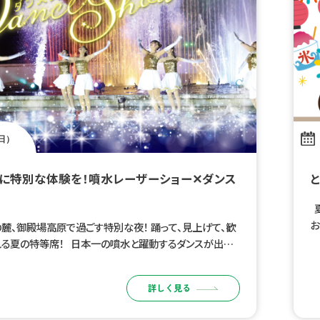
（日）
に特別な体験を！噴水レーザーショー✕ダンス
夏
お
麓、御殿場高原で過ごす特別な夜！ 踊って、見上げて、歓
祭
る夏の特等席！ 日本一の噴水と躍動するダンスが出会
な夜。 光・音・水・人がひとつになる、ここでしか見られな
レーションステ […]
詳しく見る