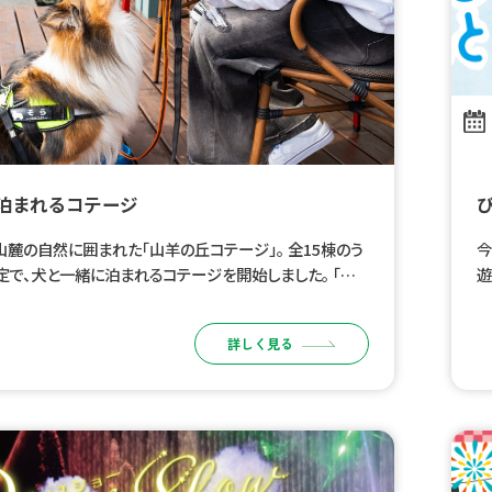
泊まれるコテージ
の自然に囲まれた「山羊の丘コテージ」。 全15棟のう
今
定で、犬と一緒に泊まれるコテージを開始しました。 「一
遊
れる」だけでなく、犬も人も、普段のリズムのままく […]
子
な
詳しく見る