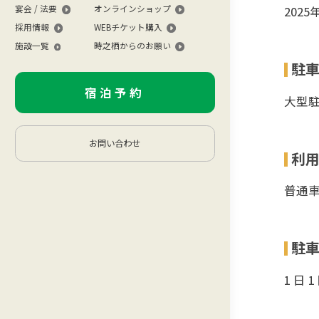
宴会 / 法要
オンラインショップ
202
採用情報
WEBチケット購入
施設一覧
時之栖からのお願い
駐
宿泊予約
大型
お問い合わせ
利
普通車
駐
1 日 