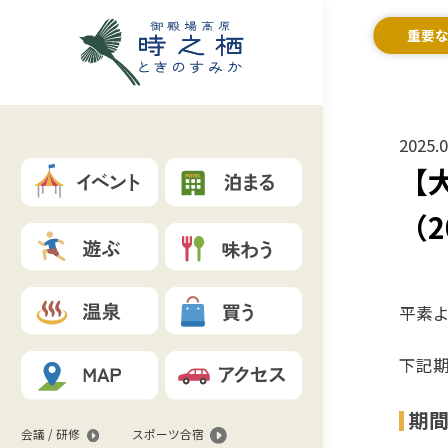
重要
2025.0
【
（2
平素
下記
期
会議 / 研修
スポーツ合宿