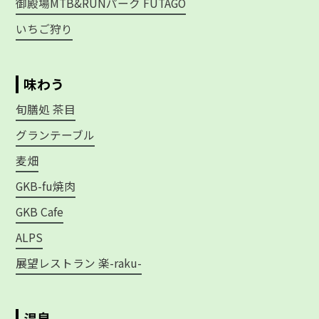
御殿場MTB&RUNパーク FUTAGO
いちご狩り
味わう
旬膳処 茶目
グランテーブル
麦畑
GKB-fu焼肉
GKB Cafe
ALPS
展望レストラン 楽-raku-
温泉