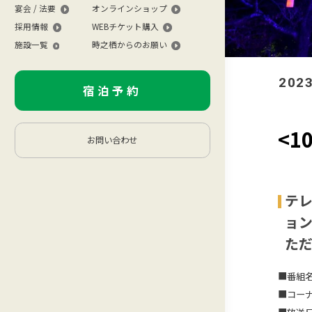
宴会 / 法要
オンラインショップ
採用情報
WEBチケット購入
施設一覧
時之栖からのお願い
2023
宿泊予約
<
お問い合わせ
テ
ョン
た
■番組
■コー