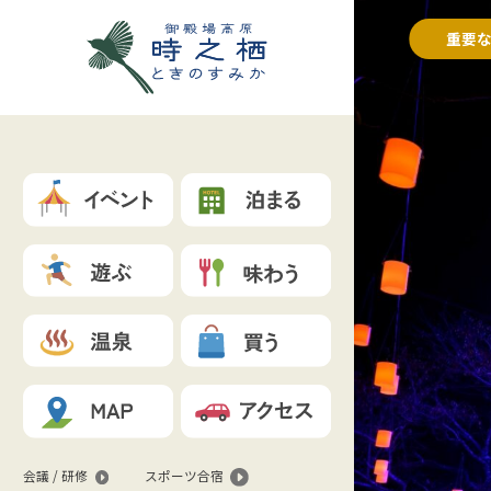
重要
会議 / 研修
スポーツ合宿