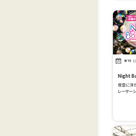
8/15（
Night
夜空に浮
レーザー
体感しよう♪
～の1公
[…]