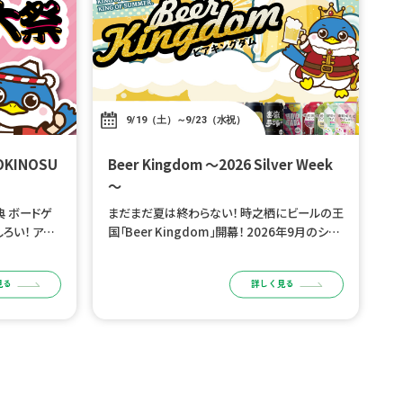
9/19（土）～9/23（水祝）
Beer Kingdom ～2026 Silver Week
～
 ボードゲ
まだまだ夏は終わらない！ 時之栖にビールの王
ろい！ アナ
国「Beer Kingdom」開幕！ 2026年9月のシル
間を体感しよ
バーウィーク、 御殿場高原 時之栖 園内「さくらS
から 開催
QUARE」がビール好きの王国に変わります！
見る
詳しく見る
ブルワリ […]