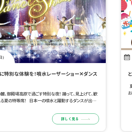
（日）
に特別な体験を！噴水レーザーショー✕ダンス
夏
お
麓、御殿場高原で過ごす特別な夜！ 踊って、見上げて、歓
祭
る夏の特等席！ 日本一の噴水と躍動するダンスが出会
な夜。 光・音・水・人がひとつになる、ここでしか見られな
レーションステ […]
詳しく見る