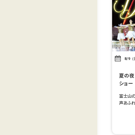
8/9
夏の夜
ショー
富士山の
声あふれ
う、特別
いコラボ