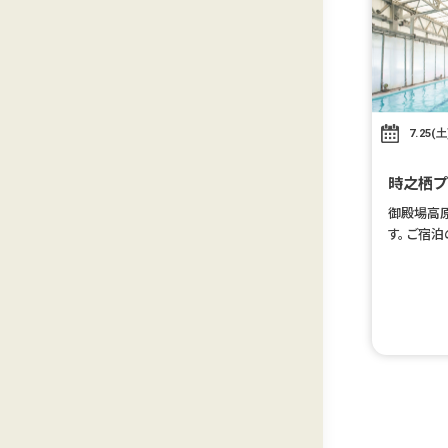
7.25(土
時之栖プ
御殿場高
す。 ご宿
プールを
ebチケッ
す。 ※ご利