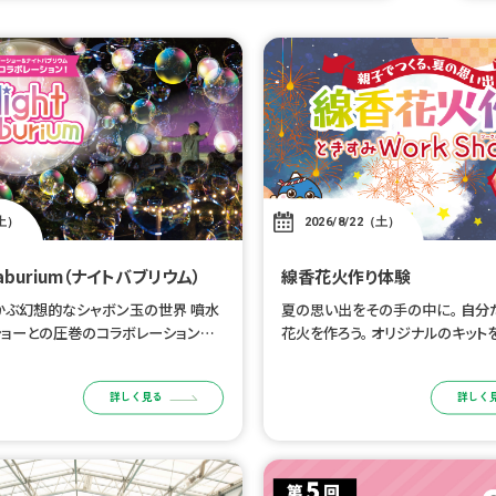
土）
2026/8/22（土）
 Baburium（ナイトバブリウム）
線香花火作り体験
かぶ幻想的なシャボン玉の世界 噴水
夏の思い出をその手の中に。 自分
ショーとの圧巻のコラボレーションを
花火を作ろう。 オリジナルのキット
 8/15（土）公演 ■時間：20:00
分だけの線香花火を作るワークショ
演のみ ※噴水レーザーショーとの同
と一緒に、旅の思い出をひとつまみ
詳しく見る
詳しく
だけの線香花火を作りましょう。 
[…]