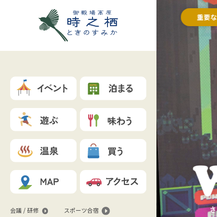
重要
会議 / 研修
スポーツ合宿