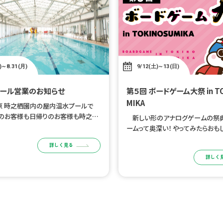
)～8.31(月)
9/12(土)～13(日)
ール営業のお知らせ
第５回 ボードゲーム大祭 in TOKINOSU
MIKA
原 時之栖園内の屋内温水プールで
泊のお客様も日帰りのお客様も時之栖
新しい形のアナログゲームの祭典
ご利用いただけます。 時之栖公式W
ームって奥深い！ やってみたらおもし
トによる事前チケット購入制となりま
ログゲームに没頭できる空間と時
詳しく見る
用日の前日 […]
う！ 参加者向け宿泊プランはこちら
詳しく
目的 […]