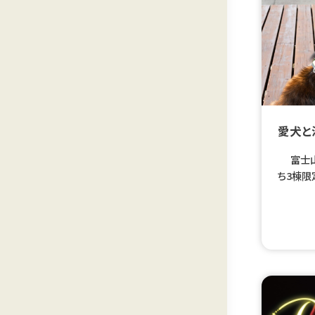
愛犬と
富士山麓
ち3棟限
緒に泊ま