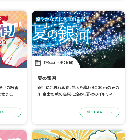
5/9(土) ～ 8/23(日)
夏の銀河
だけの線香
銀河に包まれる夜、並木を流れる200ｍの天の
を使って、自
川 富士の麓の高原に煌めく夏夜のイルミネー
ップ。 火薬
ション、開催 時之栖のイルミネーションは冬だ
。世界に一つ
けじゃない。 星空や天の川をイメージした銀河
見る
詳しく見る
夏休みの自由
を感じるイルミネーションの下で光 […]