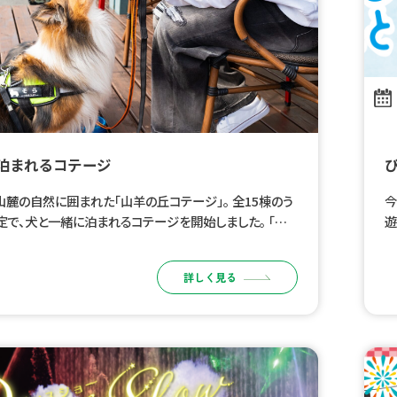
泊まれるコテージ
の自然に囲まれた「山羊の丘コテージ」。 全15棟のう
今
定で、犬と一緒に泊まれるコテージを開始しました。 「一
遊
れる」だけでなく、犬も人も、普段のリズムのままく […]
子
な
詳しく見る